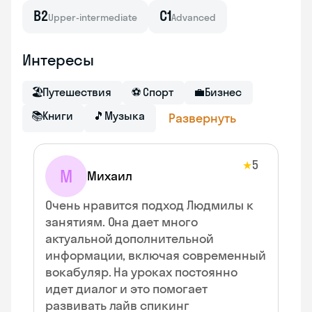
B2
C1
Upper-intermediate
Advanced
Интересы
🏖
Путешествия
⚽
Спорт
💼
Бизнес
📚
Книги
🎵
Музыка
Развернуть
5
★
М
Михаил
Очень нравится подход Людмилы к
занятиям. Она дает много
актуальной дополнительной
информации, включая современный
вокабуляр. На уроках постоянно
идет диалог и это помогает
развивать лайв спикинг