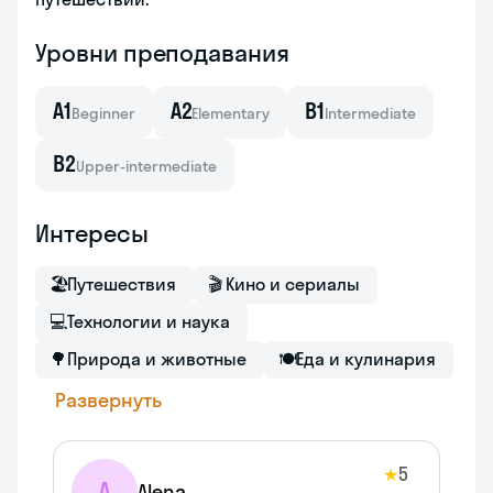
Уровни преподавания
A1
A2
B1
Beginner
Elementary
Intermediate
B2
Upper-intermediate
Интересы
🏖
Путешествия
🎬
Кино и сериалы
💻
Технологии и наука
🌳
Природа и животные
🍽
Еда и кулинария
Развернуть
5
★
A
Alena