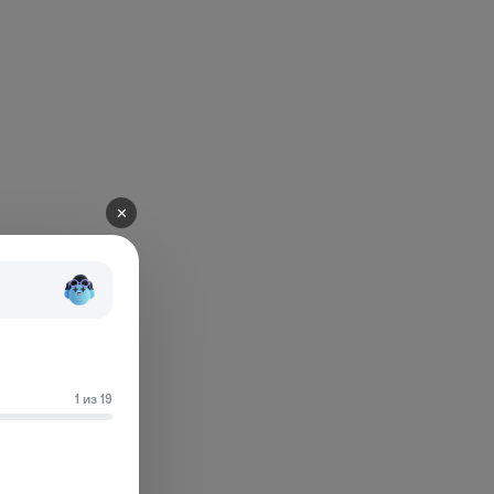
✕
1 из 19