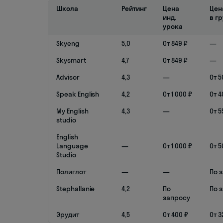
Школа
Рейтинг
Цена
Цен
инд.
в г
урока
Skyeng
5,0
От 849 ₽
—
Skysmart
4,7
От 849 ₽
—
Advisor
4,3
—
От 5
Speak English
4,2
От 1 000 ₽
От 4
My English
4,3
—
От 5
studio
English
Language
—
От 1 000 ₽
От 5
Studio
Полиглот
—
—
По 
Stephallanie
4,2
По
По 
запросу
Эрудит
4,5
От 400 ₽
От 3