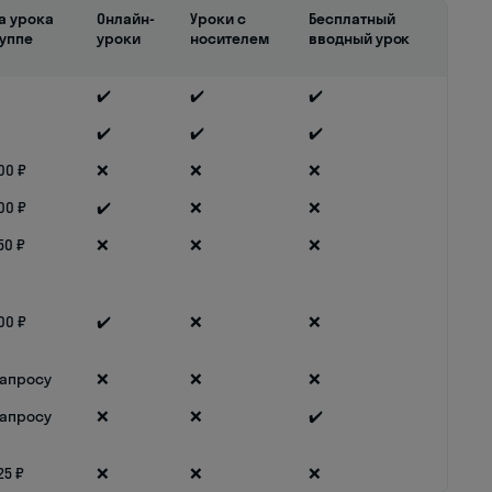
а урока
Онлайн-
Уроки с
Бесплатный
руппе
уроки
носителем
вводный урок
✔️
✔️
✔️
✔️
✔️
✔️
00 ₽
❌
❌
❌
00 ₽
✔️
❌
❌
50 ₽
❌
❌
❌
00 ₽
✔️
❌
❌
запросу
❌
❌
❌
запросу
❌
❌
✔️
25 ₽
❌
❌
❌