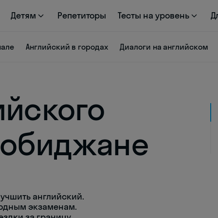
Детям
Репетиторы
Тесты на уровень
Д
нале
Английский в городах
Диалоги на английском
ийского
робиджане
учшить английский.
родным экзаменам.
здки за границу.