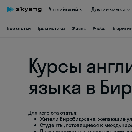
Английский
Другие языки
Все статьи
Грамматика
Жизнь
Учеба
В ориги
Курсы англ
языка в Би
Для кого эта статья:
Жители Биробиджана, желающие ул
Студенты, готовящиеся к междуна
Путешественники, планирующие пое