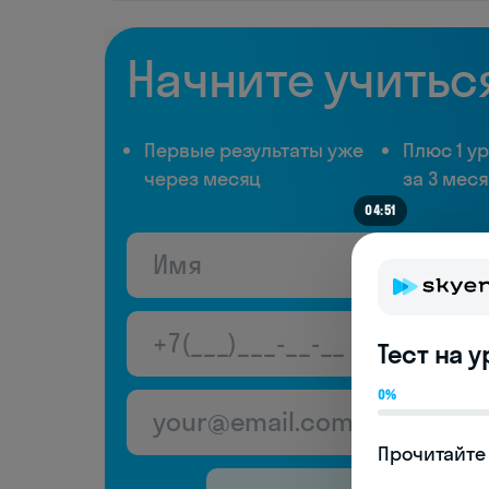
Начните учитьс
Первые результаты уже
Плюс 1 у
через месяц
за 3 мес
04:51
Тест на 
0%
Прочитайте 