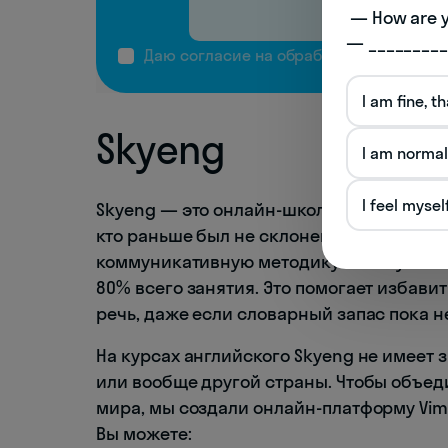
Остав
 — How are you doing today? 

— _________
Даю согласие на обработку
персональ
I am fine, t
Skyeng
I am normal
I feel mysel
Skyeng — это онлайн-школа английского 
кто раньше был не склонен к языкам. Чт
коммуникативную методику. С ней учите
80% всего занятия. Это помогает избавит
речь, даже если словарный запас пока н
На курсах английского Skyeng не имеет 
или вообще другой страны. Чтобы объед
мира, мы создали онлайн-платформу Vimb
Вы можете: