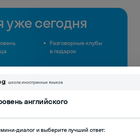
я уже сегодня
ровень
Разговорные клубы
яца
в подарок
школа иностранных языков
уровень английского
мини-диалог и выберите лучший ответ:
