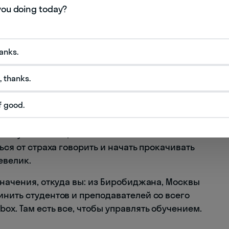
ить заявку
ных данных
Соглашаюсь на
получение рекламы
hanks.
, thanks.
f good.
для взрослых, где начинают говорить даже те,
обы добиться этого, мы используем
ль и ученик общаются на английском больше
ься от страха говорить и начать прокачивать
евелик.
значения, откуда вы: из Биробиджана, Москвы
инить студентов и преподавателей со всего
ox. Там есть все, чтобы управлять обучением.