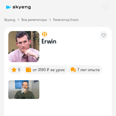
Skyeng
Все репетиторы
Репетитор Erwin
Erwin
Skyeng Chat
online
5
от 3190 ₽ за урок
7 лет опыта