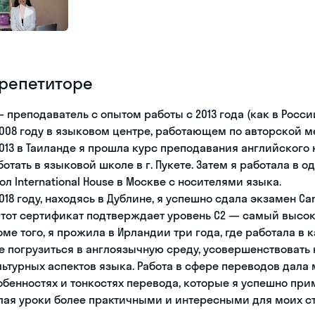
 репетиторе
— преподаватель с опытом работы с 2013 года (как в Росси
2008 году в языковом центре, работающем по авторской м
2013 в Таиланде я прошла курс преподавания английского к
ботать в языковой школе в г. Пукете. Затем я работала 
ол International House в Москве с носителями языка.
2018 году, находясь в Дублине, я успешно сдала экзамен Cam
 Этот сертификат подтверждает уровень C2 — самый высо
оме того, я прожила в Ирландии три года, где работала в 
е погрузиться в англоязычную среду, усовершенствовать
льтурных аспектов языка. Работа в сфере переводов дала
обенностях и тонкостях перевода, которые я успешно при
лая уроки более практичными и интересными для моих ст