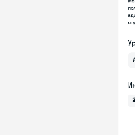
Мо
по
вд
ст
У
И
