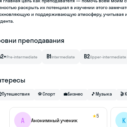
я главная цель как преподавателя — помочь всем моим с
лностью раскрыть их потенциал в изучении этого замечат
охновляющую и поддерживающую атмосферу, учитывая и
удента.
ровни преподавания
A2+
B1
B2
Pre-intermediate
Intermediate
Upper-intermediate
нтересы

Путешествия
⚽
Спорт
💼
Бизнес
🎵
Музыка
🎬
5
★
А
K
Анонимный ученик