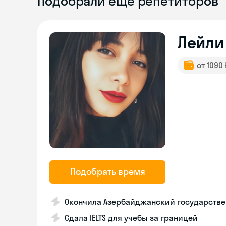
Подобрали ещё репетиторов
Лейли
от 1090
Подобрать время
Окончила Азербайджанский государствен
Сдала IELTS для учебы за границей