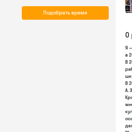
Подобрать время
О
Я 
в 
В 
ра
шк
В 
A.
Кр
мн
ку
ос
де