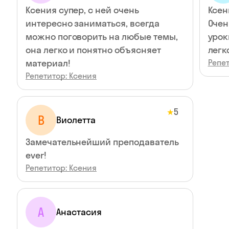
Ксения супер, с ней очень
Ксен
интересно заниматься, всегда
Очен
можно поговорить на любые темы,
урок
она легко и понятно объясняет
легк
материал!
Репет
Репетитор: Ксения
5
★
В
Виолетта
Замечательнейший преподаватель
ever!
Репетитор: Ксения
А
Анастасия