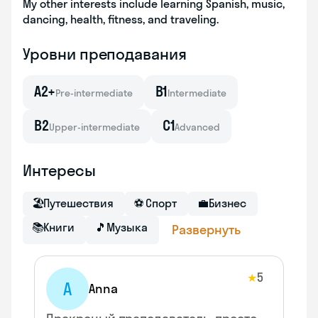
My other interests include learning Spanish, music,
dancing, health, fitness, and traveling.
Уровни преподавания
A2+
B1
Pre-intermediate
Intermediate
B2
C1
Upper-intermediate
Advanced
Интересы
🏖
Путешествия
⚽
Спорт
💼
Бизнес
📚
Книги
🎵
Музыка
Развернуть
5
★
A
Anna