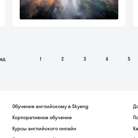
ад
1
2
3
4
5
Обучение английскому в Skyeng
Д
Корпоративное обучение
П
Курсы английского онлайн
К