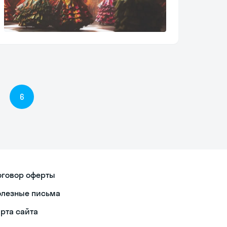
6
оговор оферты
олезные письма
арта сайта