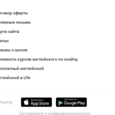
оговор оферты
олезные письма
арта сайта
татьи
тзывы о школе
тоимость курсов английского по скайпу
есплатный английский
глийский в Life
kyeng:
Соглашение о конфиденциальности