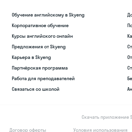
Обучение английскому в Skyeng
Д
Корпоративное обучение
П
Курсы английского онлайн
К
Предложения от Skyeng
С
Карьера в Skyeng
О
Партнёрская программа
С
Работа для преподавателей
Б
Связаться со школой
Ан
Скачать приложение S
Договор оферты
Условия использования