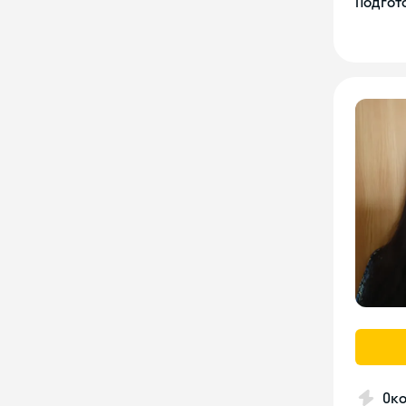
Подгото
Око