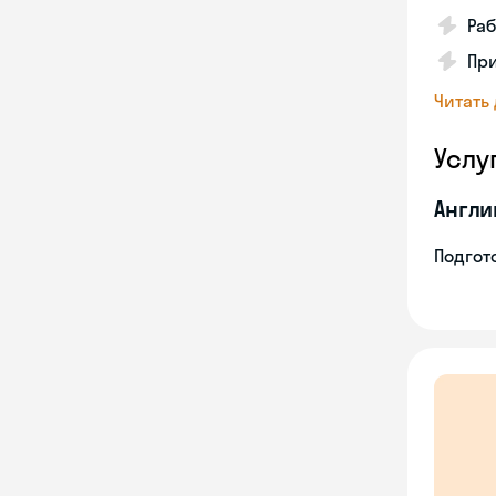
Раб
Пр
Читать
Услу
Англи
Подгото