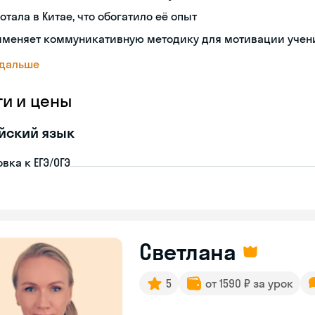
отала в Китае, что обогатило её опыт
именяет коммуникативную методику для мотивации учен
 дальше
ги и цены
йский язык
вка к ЕГЭ/ОГЭ
Светлана
5
от 1590 ₽ за урок