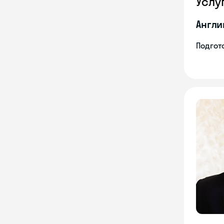
Услу
Англи
Подгото