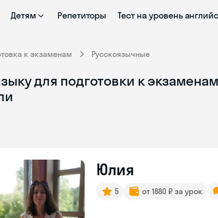
Детям
Репетиторы
Тест на уровень англий
отовка к экзаменам
Русскоязычные
зыку для подготовки к экзаменам
ли
Юлия
5
от 1880 ₽ за урок