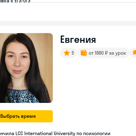
вка к ЕГЭ/ОГЭ
Евгения
5
от 1880 ₽ за урок
Выбрать время
нчила LCC International University по психологии