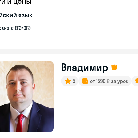
ги и цены
йский язык
вка к ЕГЭ/ОГЭ
Владимир
5
от 1590 ₽ за урок