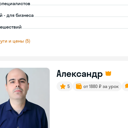
-специалистов
й - для бизнеса
тешествий
уги и цены (5)
Александр
5
от 1880 ₽ за урок