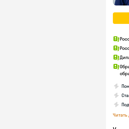
Рос
Рос
Дип
Обр
обра
Пон
Ста
Под
Читать