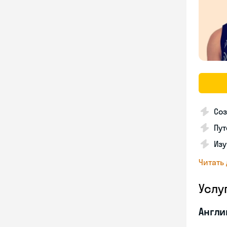
Соз
Пут
Изу
Читать
Услу
Англи