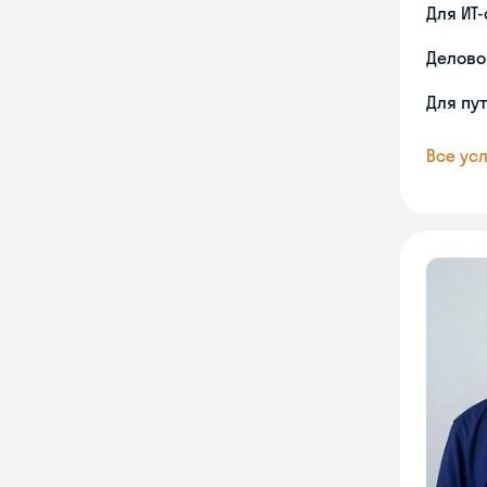
Для ИТ
Делово
Для пу
Все усл