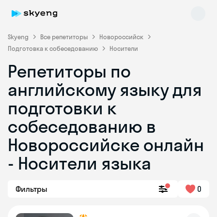
Skyeng
Все репетиторы
Новороссийск
Подготовка к собеседованию
Носители
Репетиторы по
английскому языку для
подготовки к
собеседованию в
Skyeng Chat
online
Новороссийске онлайн
- Носители языка
Фильтры
0