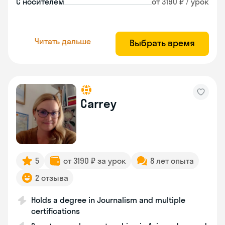
С носителем
от 3190 ₽ / урок
Читать дальше
Выбрать время
Carrey
5
от 3190 ₽ за урок
8 лет опыта
2 отзыва
Holds a degree in Journalism and multiple
certifications