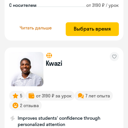
С носителем
от 3190 ₽ / урок
Читать дальше
Выбрать время
Kwazi
5
от 3190 ₽ за урок
7 лет опыта
2 отзыва
Improves students' confidence through
personalized attention