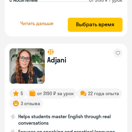
С носителем
от 3190 ₽ / урок
Читать дальше
Выбрать время
Adjani
5
от 3190 ₽ за урок
22 года опыта
3 отзыва
Helps students master English through real
conversations
Focuses on speaking and practical language