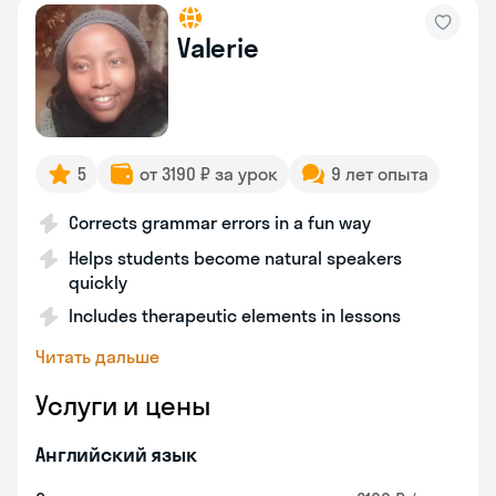
Valerie
5
от 3190 ₽ за урок
9 лет опыта
Corrects grammar errors in a fun way
Helps students become natural speakers
quickly
Includes therapeutic elements in lessons
Читать дальше
Услуги и цены
Английский язык