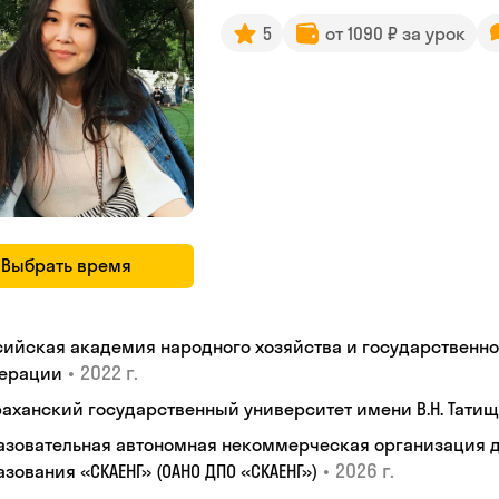
5
от 1090 ₽ за урок
Выбрать время
сийская академия народного хозяйства и государственн
•
2022 г.
ерации
раханский государственный университет имени В.Н. Тати
азовательная автономная некоммерческая организация 
•
2026 г.
зования «СКАЕНГ» (ОАНО ДПО «СКАЕНГ»)