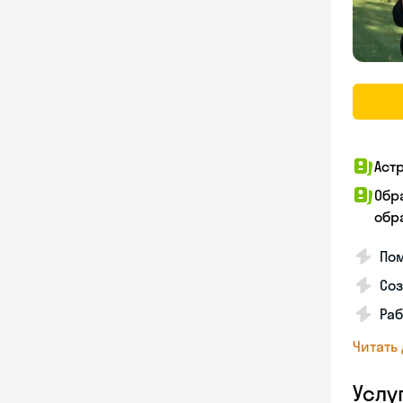
Аст
Обр
обра
Пом
Соз
Раб
Читать
Услу