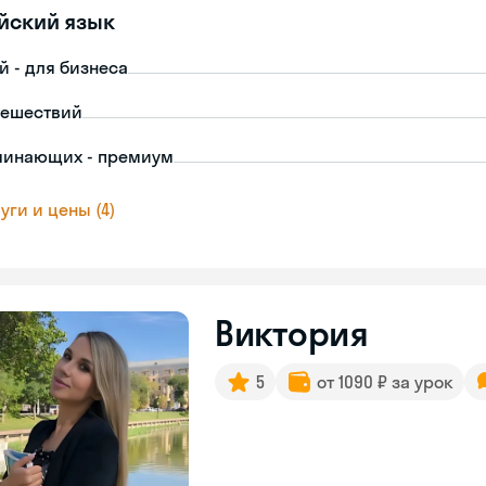
йский язык
й - для бизнеса
тешествий
чинающих - премиум
уги и цены (4)
Виктория
5
от 1090 ₽ за урок