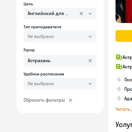
Цель
Английский для взрослых
Тип преподавателя
Не выбрано
Город
Аст
Аст
Удобное расписание
Око
Не выбрано
Про
Ада
Сбросить фильтры
Читать
Услу