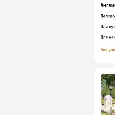
Англи
Делово
Для пу
Для на
Все усл