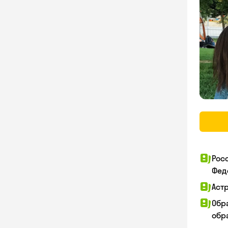
Рос
Фед
Аст
Обр
обра