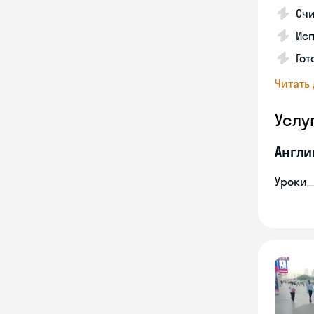
Счи
Ис
Го
Читать
Услу
Англи
Уроки