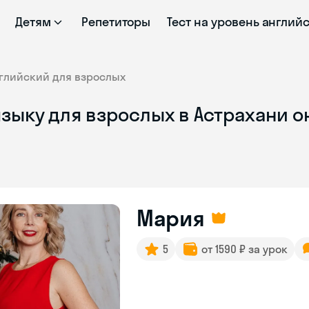
Детям
Репетиторы
Тест на уровень англий
глийский для взрослых
зыку для взрослых в Астрахани о
Мария
5
от 1590 ₽ за урок