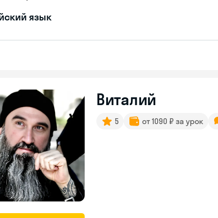
йский язык
Виталий
5
от 1090 ₽ за урок