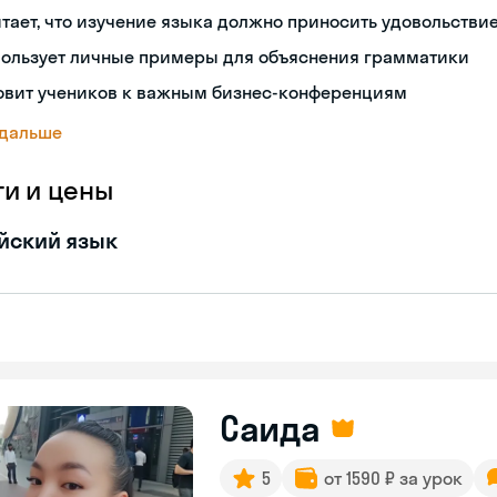
тает, что изучение языка должно приносить удовольстви
пользует личные примеры для объяснения грамматики
товит учеников к важным бизнес-конференциям
 дальше
ги и цены
йский язык
Саида
5
от 1590 ₽ за урок